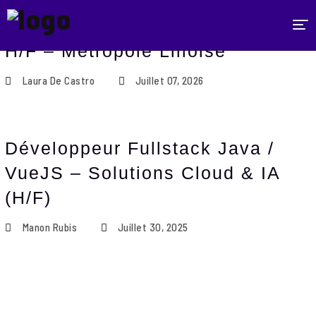
Développeur Java Expérimenté
H/F – Métropole Lilloise
L’AGENCE
Laura De Castro
Juillet 07, 2026
EXPERTISES
RÉFÉRENCES
Développeur Fullstack Java /
ACTUALITÉS
VueJS – Solutions Cloud & IA
NOUS REJOINDRE
(H/F)
CONTACT
Manon Rubis
Juillet 30, 2025